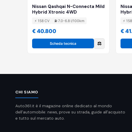
Nissan Qashqai N-Connecta Mild
Niss
Hybrid Xtronic 4WD
Hybr
⚡ 158 CV
⛽ 7.0-6.8 l/100km
⚡ 15
€ 40.800
€ 41
⚖️
Scheda tecnica
CHI SIAMO
Auto361.it è il magazine online dedicato al mondo
dell'automobile: news, prove su strada, guide all'acquisto
e tutto sul mercato auto.