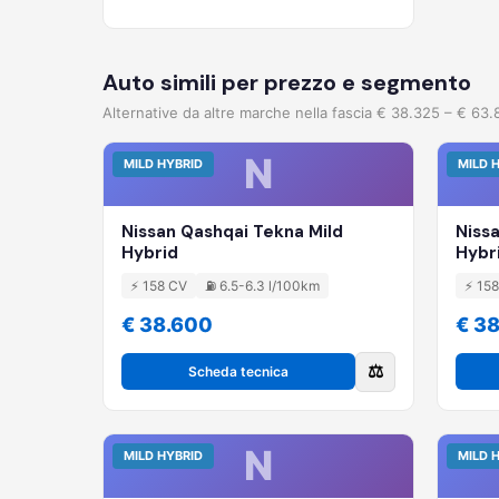
Auto simili per prezzo e segmento
Alternative da altre marche nella fascia € 38.325 – € 63.
N
MILD HYBRID
MILD 
Nissan Qashqai Tekna Mild
Niss
Hybrid
Hybr
⚡ 158 CV
⛽ 6.5-6.3 l/100km
⚡ 15
€ 38.600
€ 3
⚖️
Scheda tecnica
N
MILD HYBRID
MILD 