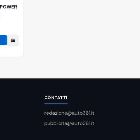
e-POWER
⚖️
CONTATTI
redazione@auto361.it
pubblicita@auto361.it