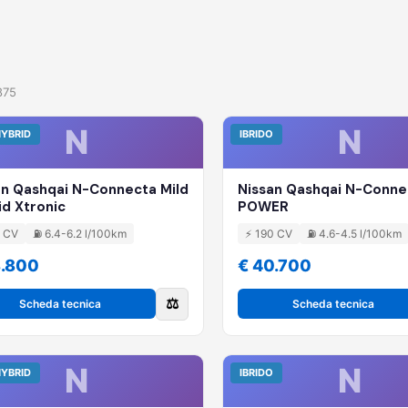
875
N
N
HYBRID
IBRIDO
an Qashqai N-Connecta Mild
Nissan Qashqai N-Conne
id Xtronic
POWER
8 CV
⛽ 6.4-6.2 l/100km
⚡ 190 CV
⛽ 4.6-4.5 l/100km
8.800
€ 40.700
⚖️
Scheda tecnica
Scheda tecnica
N
N
HYBRID
IBRIDO