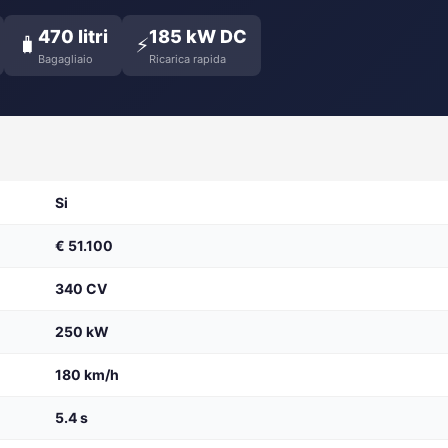
470 litri
185 kW DC
🧳
⚡
Bagagliaio
Ricarica rapida
Si
€ 51.100
340 CV
250 kW
180 km/h
5.4 s