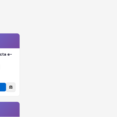
cta e-
⚖️