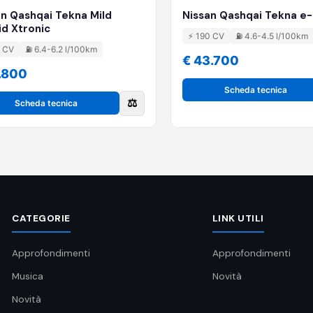
an Qashqai Tekna Mild
Nissan Qashqai Tekna 
id Xtronic
⚡ 190 CV
⛽ 4.6-4.5 l/100km
8 CV
⛽ 6.4-6.2 l/100km
€ 43.700
.800
Scheda tecnica
⚖️
Scheda tecnica
CATEGORIE
LINK UTILI
Approfondimenti
Approfondimenti
Musica
Novità
Novità