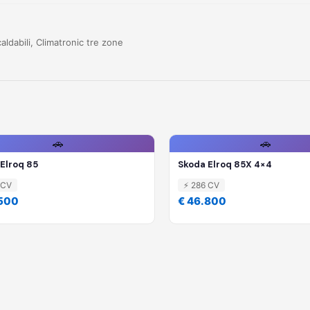
caldabili, Climatronic tre zone
🚗
🚗
Elroq 85
Skoda Elroq 85X 4×4
 CV
⚡ 286 CV
.500
€ 46.800