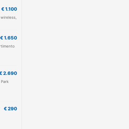
€ 1.100
 wireless,
€ 1.650
rtimento
€ 2.690
t Park
€ 290