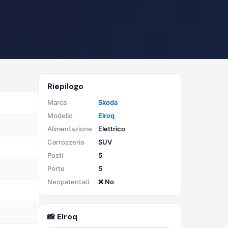
Riepilogo
Marca
Skoda
Modello
Elroq
Alimentazione
Elettrico
Carrozzeria
SUV
Posti
5
Porte
5
Neopatentati
❌ No
📸 Elroq