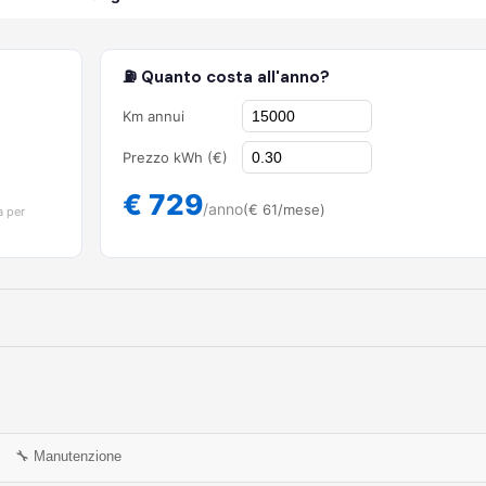
⛽ Quanto costa all'anno?
Km annui
Prezzo kWh (€)
€ 729
/anno
(€ 61/mese)
a per
🔧 Manutenzione