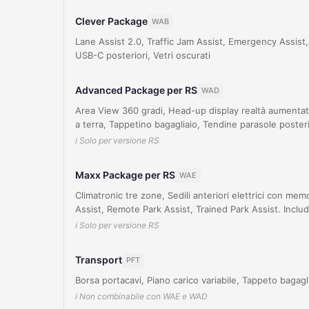
Clever Package
WAB
Lane Assist 2.0, Traffic Jam Assist, Emergency Assist,
USB-C posteriori, Vetri oscurati
Advanced Package per RS
WAD
Area View 360 gradi, Head-up display realtà aumentat
a terra, Tappetino bagagliaio, Tendine parasole posteri
ℹ️ Solo per versione RS
Maxx Package per RS
WAE
Climatronic tre zone, Sedili anteriori elettrici con mem
Assist, Remote Park Assist, Trained Park Assist. Inc
ℹ️ Solo per versione RS
Transport
PFT
Borsa portacavi, Piano carico variabile, Tappeto bagagl
ℹ️ Non combinabile con WAE e WAD