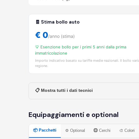
🧾 Stima bollo auto
€ 0
/anno (stima)
💡 Esenzione bollo per i primi 5 anni dalla prima
immatricolazione
Importo indicativo basato su tariffe medie nazionali. Il bollo vari
regione.
📋 Mostra tutti i dati tecnici
Equipaggiamenti e optional
📦 Pacchetti
⚙️ Optional
🛞 Cerchi
🎨 Colori