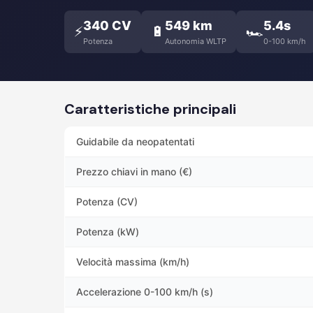
340 CV
549 km
5.4s
⚡
🔋
🏎️
Potenza
Autonomia WLTP
0-100 km/h
Caratteristiche principali
Guidabile da neopatentati
Prezzo chiavi in mano (€)
Potenza (CV)
Potenza (kW)
Velocità massima (km/h)
Accelerazione 0-100 km/h (s)