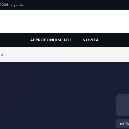
26: la guida...
APPROFONDIMENTI
NOVITÀ
×4
📸 Ga