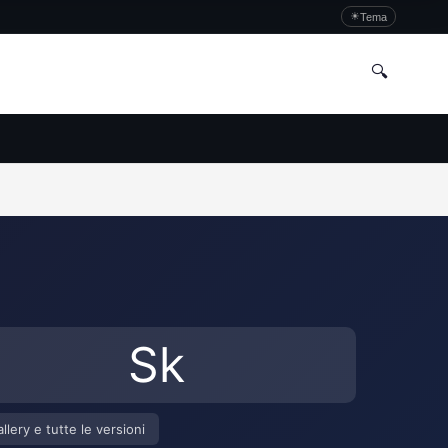
☀
Tema
🔍
Sk
llery e tutte le versioni