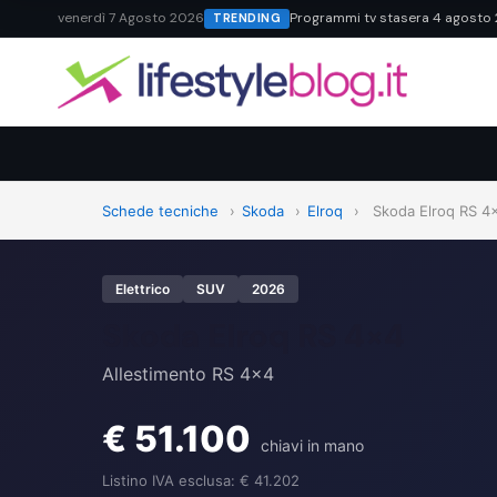
venerdì 7 Agosto 2026
Programmi tv stasera 4 agosto 20
TRENDING
Schede tecniche
›
Skoda
›
Elroq
›
Skoda Elroq RS 4
Elettrico
SUV
2026
Skoda Elroq RS 4×4
Allestimento RS 4x4
€ 51.100
chiavi in mano
Listino IVA esclusa: € 41.202