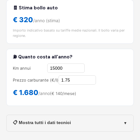
🧾 Stima bollo auto
€ 320
/anno (stima)
Importo indicativo basato su tariffe medie nazionali. Il bollo varia per
regione.
⛽ Quanto costa all'anno?
Km annui
Prezzo carburante (€/l)
€ 1.680
/anno
(€ 140/mese)
📋 Mostra tutti i dati tecnici
▼