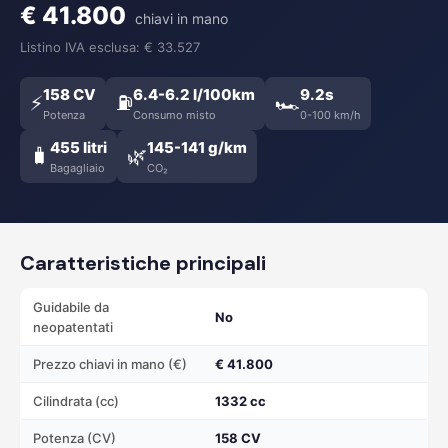
€ 41.800
chiavi in mano
Listino IVA esclusa: € 33.527
158 CV
6.4-6.2 l/100km
9.2s
⚡
⛽
🏎️
Potenza
Consumo misto
0-100 km/h
455 litri
145-141 g/km
🧳
🌿
Bagagliaio
CO₂
Caratteristiche principali
Guidabile da
No
neopatentati
Prezzo chiavi in mano (€)
€ 41.800
Cilindrata (cc)
1332 cc
Potenza (CV)
158 CV