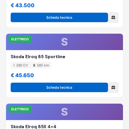
€ 43.500
⚖️
Scheda tecnica
S
ELETTRICO
Skoda Elroq 85 Sportline
⚡ 286 CV
🔋 580 km
€ 45.650
⚖️
Scheda tecnica
S
ELETTRICO
Skoda Elroq 85X 4×4