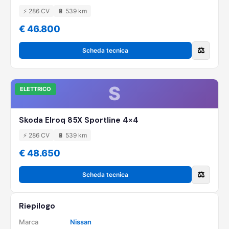
⚡ 286 CV
🔋 539 km
€ 46.800
⚖️
Scheda tecnica
S
ELETTRICO
Skoda Elroq 85X Sportline 4×4
⚡ 286 CV
🔋 539 km
€ 48.650
⚖️
Scheda tecnica
Riepilogo
Marca
Nissan