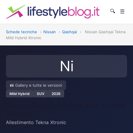
🔍
☰
Schede tecniche
›
Nissan
›
Qashqai
›
Nissan Qashqai Tekna
Mild Hybrid Xtronic
Ni
📸 Gallery e tutte le versioni
Mild Hybrid
SUV
2026
Nissan Qashqai Tekna Mild Hybrid
Xtronic
Allestimento Tekna Xtronic