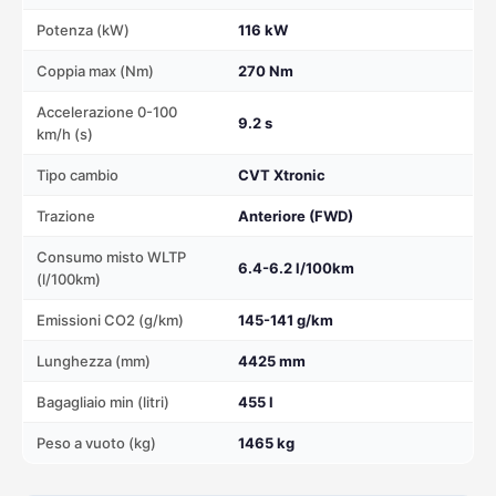
Potenza (kW)
116 kW
Coppia max (Nm)
270 Nm
Accelerazione 0-100
9.2 s
km/h (s)
Tipo cambio
CVT Xtronic
Trazione
Anteriore (FWD)
Consumo misto WLTP
6.4-6.2 l/100km
(l/100km)
Emissioni CO2 (g/km)
145-141 g/km
Lunghezza (mm)
4425 mm
Bagagliaio min (litri)
455 l
Peso a vuoto (kg)
1465 kg