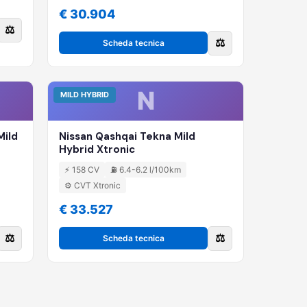
€ 30.904
⚖️
⚖️
Scheda tecnica
N
MILD HYBRID
Mild
Nissan Qashqai Tekna Mild
Hybrid Xtronic
⚡ 158 CV
⛽ 6.4-6.2 l/100km
⚙️ CVT Xtronic
€ 33.527
⚖️
⚖️
Scheda tecnica