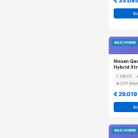
€ 35.08
Sc
MILD HYBRID
Nissan Qa
Hybrid Xt
⚡ 158 CV
⚙️ CVT Xtron
€ 29.019
Sc
MILD HYBRID