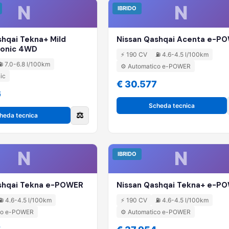
N
N
IBRIDO
shqai Tekna+ Mild
Nissan Qashqai Acenta e-P
ronic 4WD
⚡ 190 CV
⛽ 4.6-4.5 l/100km
⛽ 7.0-6.8 l/100km
⚙️ Automatico e-POWER
ic
€ 30.577
6
Scheda tecnica
⚖️
heda tecnica
N
N
IBRIDO
shqai Tekna e-POWER
Nissan Qashqai Tekna+ e-P
⛽ 4.6-4.5 l/100km
⚡ 190 CV
⛽ 4.6-4.5 l/100km
ico e-POWER
⚙️ Automatico e-POWER