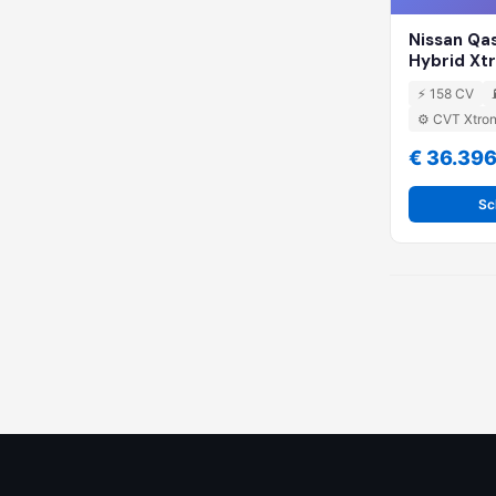
Nissan Qa
Hybrid Xt
⚡ 158 CV
⚙️ CVT Xtron
€ 36.39
Sc