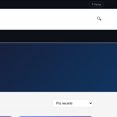
☀
Tema
🔍