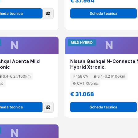
5
€ 37.954
⚖️
heda tecnica
Scheda tecnica
N
N
MILD HYBRID
shqai Acenta Mild
Nissan Qashqai N-Connecta 
ronic
Hybrid Xtronic
⛽ 6.4-6.2 l/100km
⚡ 158 CV
⛽ 6.4-6.2 l/100km
ic
⚙️ CVT Xtronic
€ 31.068
⚖️
heda tecnica
Scheda tecnica
N