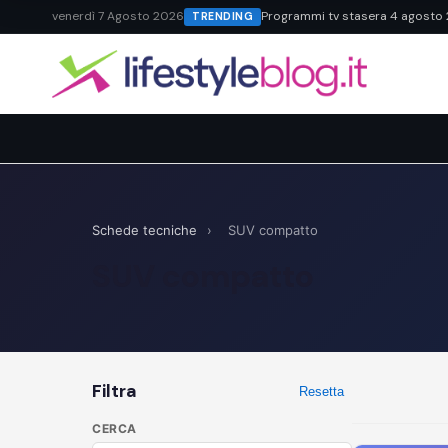
venerdì 7 Agosto 2026
Programmi tv stasera 4 agosto 20
TRENDING
Schede tecniche
›
SUV compatto
SUV compatto
Filtra
Resetta
CERCA