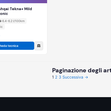
shqai Tekna+ Mild
ronic
⛽ 6.4-6.2 l/100km
ic
6
⚖️
heda tecnica
Paginazione degli art
1
2
3
Successiva →