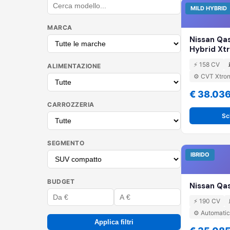
MILD HYBRID
MARCA
Nissan Qa
Hybrid Xt
⚡ 158 CV
ALIMENTAZIONE
⚙️ CVT Xtron
€ 38.03
CARROZZERIA
Sc
SEGMENTO
IBRIDO
BUDGET
Nissan Qa
⚡ 190 CV
⚙️ Automat
Applica filtri