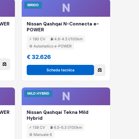
N
IBRIDO
OWER
Nissan Qashqai N-Connecta e-
POWER
⚡ 190 CV
⛽ 4.6-4.5 l/100km
⚙️ Automatico e-POWER
€ 32.626
⚖️
⚖️
Scheda tecnica
N
MILD HYBRID
OWER
Nissan Qashqai Tekna Mild
Hybrid
⚡ 158 CV
⛽ 6.5-6.3 l/100km
⚙️ Manuale 6