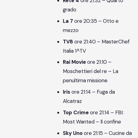
Rete 4
ore 21:32 – Quarto
grado
La 7
ore 20:35 – Otto e
mezzo
TV8
ore 21:40 – MasterChef
Italia 1^TV
Rai Movie
ore 21:10 –
Moschettieri del re – La
penultima missione
Iris
ore 21:14 – Fuga da
Alcatraz
Top Crime
ore 21:14 – FBI:
Most Wanted – Il confine
Sky Uno
ore 21:15 – Cucine da