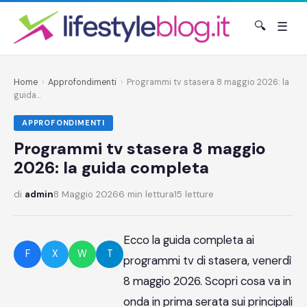
🔍
☰
Home
›
Approfondimenti
›
Programmi tv stasera 8 maggio 2026: la
guida...
APPROFONDIMENTI
Programmi tv stasera 8 maggio
2026: la guida completa
di
admin
8 Maggio 2026
6 min lettura
15 letture
Ecco la guida completa ai
F
X
W
T
programmi tv di stasera, venerdì
8 maggio 2026. Scopri cosa va in
onda in prima serata sui principali