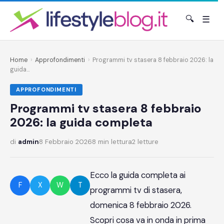
🔍
☰
Home
›
Approfondimenti
›
Programmi tv stasera 8 febbraio 2026: la
guida...
APPROFONDIMENTI
Programmi tv stasera 8 febbraio
2026: la guida completa
di
admin
8 Febbraio 2026
8 min lettura
2 letture
Ecco la guida completa ai
F
X
W
T
programmi tv di stasera,
domenica 8 febbraio 2026.
Scopri cosa va in onda in prima