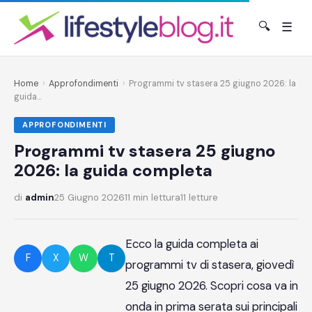
🔍
☰
Home
›
Approfondimenti
›
Programmi tv stasera 25 giugno 2026: la
guida...
APPROFONDIMENTI
Programmi tv stasera 25 giugno
2026: la guida completa
di
admin
25 Giugno 2026
11 min lettura
11 letture
Ecco la guida completa ai
F
X
W
T
programmi tv di stasera, giovedì
25 giugno 2026. Scopri cosa va in
onda in prima serata sui principali