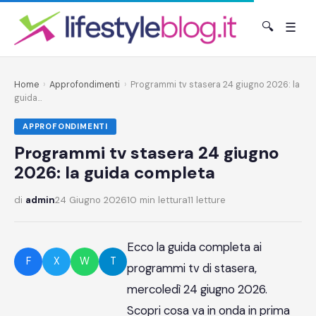
🔍
☰
Home
›
Approfondimenti
›
Programmi tv stasera 24 giugno 2026: la
guida...
APPROFONDIMENTI
Programmi tv stasera 24 giugno
2026: la guida completa
di
admin
24 Giugno 2026
10 min lettura
11 letture
Ecco la guida completa ai
F
X
W
T
programmi tv di stasera,
mercoledì 24 giugno 2026.
Scopri cosa va in onda in prima