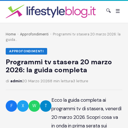
🔍
☰
Home
›
Approfondimenti
›
Programmi tv stasera 20 marzo 2026: la
guida...
APPROFONDIMENTI
Programmi tv stasera 20 marzo
2026: la guida completa
di
admin
20 Marzo 2026
8 min lettura
3 letture
Ecco la guida completa ai
F
X
W
T
programmi tv di stasera, venerdì
20 marzo 2026. Scopri cosa va
in onda in prima serata sui