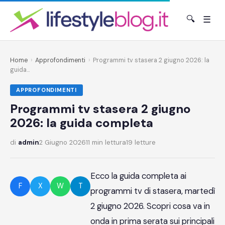
🔍
☰
Home
›
Approfondimenti
›
Programmi tv stasera 2 giugno 2026: la
guida...
APPROFONDIMENTI
Programmi tv stasera 2 giugno
2026: la guida completa
di
admin
2 Giugno 2026
11 min lettura
19 letture
Ecco la guida completa ai
F
X
W
T
programmi tv di stasera, martedì
2 giugno 2026. Scopri cosa va in
onda in prima serata sui principali