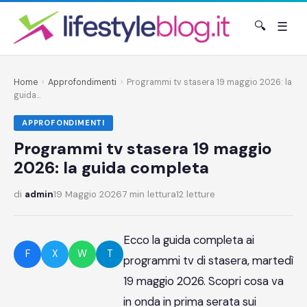
🔍
☰
Home
›
Approfondimenti
›
Programmi tv stasera 19 maggio 2026: la
guida...
APPROFONDIMENTI
Programmi tv stasera 19 maggio
2026: la guida completa
di
admin
19 Maggio 2026
7 min lettura
12 letture
Ecco la guida completa ai
F
X
W
T
programmi tv di stasera, martedì
19 maggio 2026. Scopri cosa va
in onda in prima serata sui