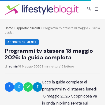
🔍
☰
Home
›
Approfondimenti
›
Programmi tv stasera 18 maggio 2026: la
guida...
APPROFONDIMENTI
Programmi tv stasera 18 maggio
2026: la guida completa
di
admin
18 Maggio 2026
9 min lettura
18 letture
Ecco la guida completa ai
F
X
W
T
programmi tv di stasera, lunedì
18 maggio 2026. Scopri cosa va
in onda in prima serata sui