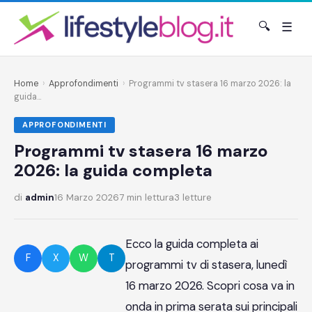
🔍
☰
Home
›
Approfondimenti
›
Programmi tv stasera 16 marzo 2026: la
guida...
APPROFONDIMENTI
Programmi tv stasera 16 marzo
2026: la guida completa
di
admin
16 Marzo 2026
7 min lettura
3 letture
Ecco la guida completa ai
F
X
W
T
programmi tv di stasera, lunedì
16 marzo 2026. Scopri cosa va in
onda in prima serata sui principali