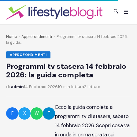
🔍
☰
Home
›
Approfondimenti
›
Programmi tv stasera 14 febbraio 2026:
la guida...
APPROFONDIMENTI
Programmi tv stasera 14 febbraio
2026: la guida completa
di
admin
14 Febbraio 2026
10 min lettura
2 letture
Ecco la guida completa ai
F
X
W
T
programmi tv di stasera, sabato
14 febbraio 2026. Scopri cosa va
in onda in prima serata sui