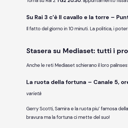
Torna su Rai 2
TG2 20.30
: appuntamento fissat
Su Rai 3 c’è Il cavallo e la torre – P
Il fatto del giorno in 10 minuti. La politica, i p
Stasera su Mediaset: tutti i p
Anche le reti Mediaset schierano il loro palinses
La ruota della fortuna – Canale 5, o
varietà
Gerry Scotti, Samira e la ruota piu’ famosa dell
bravura ma la fortuna ci mette del suo!