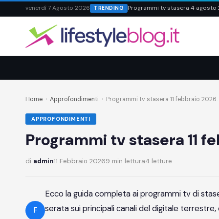
venerdì 7 Agosto 2026
Programmi tv stasera 4 agosto 20
TRENDING
Home
›
Approfondimenti
›
Programmi tv stasera 11 febbraio 2026: l
APPROFONDIMENTI
Programmi tv stasera 11 f
di
admin
11 Febbraio 2026
9 min lettura
4 letture
Ecco la guida completa ai programmi tv di stase
serata sui principali canali del digitale terrest
F