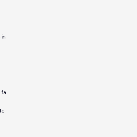
 in
 fa
rto