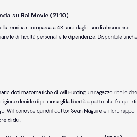
da su Rai Movie (21:10)
della musica scomparsa a 48 anni: dagli esordi al successo
iare le difficoltà personali e le dipendenze. Disponibile anche
arie doti matematiche di Will Hunting, un ragazzo ribelle che
 prigione decide di procurargli la libertà a patto che frequenti
o. Will conosce quindi il dottor Sean Maguire e il loro rappo
ore di du…