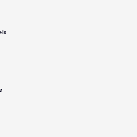
lla
e