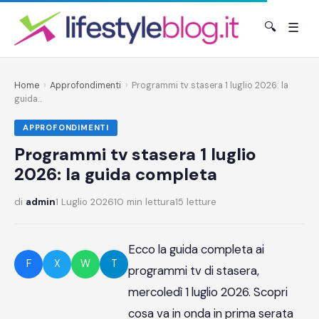
🔍
☰
Home
›
Approfondimenti
›
Programmi tv stasera 1 luglio 2026: la
guida...
APPROFONDIMENTI
Programmi tv stasera 1 luglio
2026: la guida completa
di
admin
1 Luglio 2026
10 min lettura
15 letture
Ecco la guida completa ai
F
X
W
T
programmi tv di stasera,
mercoledì 1 luglio 2026. Scopri
cosa va in onda in prima serata