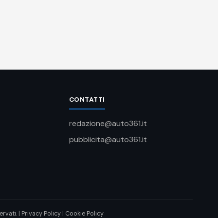
CONTATTI
redazione@auto361.it
pubblicita@auto361.it
rvati. |
Privacy Policy
|
Cookie Policy