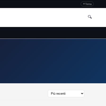
☀
Tema
🔍