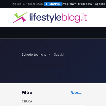
giovedì 6 Agosto 2026
Programmi tv stasera 4 agosto 20
TRENDING
Schede tecniche
›
Suzuki
Auto Suzuki
Filtra
Resetta
CERCA