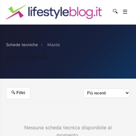
🔍
☰
Schede tecniche
›
Mazda
Auto Mazda
🔍 Filtri
Nessuna scheda tecnica disponibile al
momento.