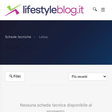
🔍
☰
Schede tecniche
›
Lotus
Auto Lotus
🔍 Filtri
Nessuna scheda tecnica disponibile al
momento.