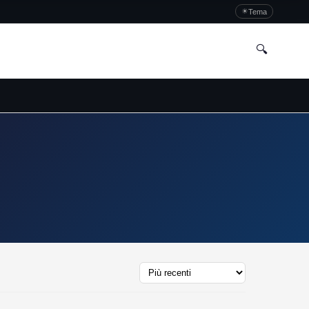
☀
Tema
🔍