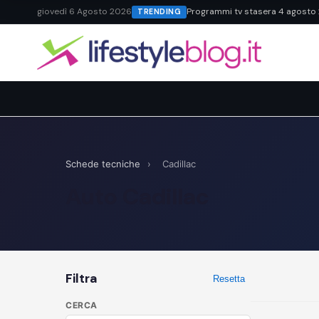
giovedì 6 Agosto 2026
Programmi tv stasera 4 agosto 20
TRENDING
Schede tecniche
›
Cadillac
Auto Cadillac
Filtra
Resetta
CERCA