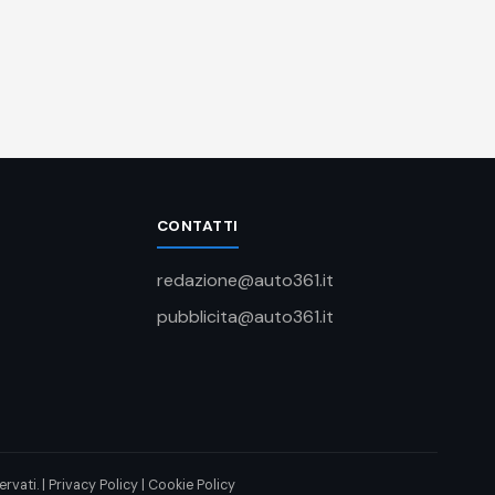
CONTATTI
redazione@auto361.it
pubblicita@auto361.it
rvati. |
Privacy Policy
|
Cookie Policy